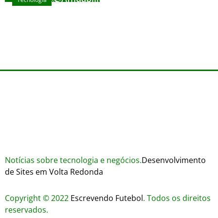
agosto 7, 2026
Wares
agosto 3, 2026
Trustworthiness in Plinko Gamble Platforms
agosto 3, 2026
agosto 2, 2026
Notícias sobre tecnologia e negócios.
Desenvolvimento
de Sites em Volta Redonda
Copyright © 2022
Escrevendo Futebol
. Todos os direitos
reservados.