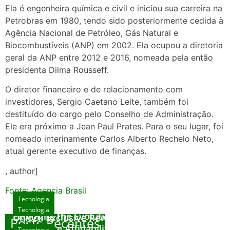
Ela é engenheira química e civil e iniciou sua carreira na
Petrobras em 1980, tendo sido posteriormente cedida à
Agência Nacional de Petróleo, Gás Natural e
Biocombustíveis (ANP) em 2002. Ela ocupou a diretoria
geral da ANP entre 2012 e 2016, nomeada pela então
presidenta Dilma Rousseff.
O diretor financeiro e de relacionamento com
investidores, Sergio Caetano Leite, também foi
destituído do cargo pelo Conselho de Administração.
Ele era próximo a Jean Paul Prates. Para o seu lugar, foi
nomeado interinamente Carlos Alberto Rechelo Neto,
atual gerente executivo de finanças.
, author]
Fonte: Agencia Brasil
Tecnologia
Tecnologia
Tecnologia
Exploring the Evolution of Online Slot Games
Unlock Exclusive Rewards at The Big Dog
Posts Recentes
House
Sicurezza e Affidabilità di Mr Nulls Wicked
Tecnologia