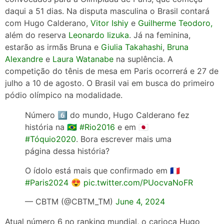
daqui a 51 dias. Na disputa masculina o Brasil contará
com Hugo Calderano,
Vitor Ishiy
e
Guilherme Teodoro
,
além do reserva
Leonardo Iizuka
. Já na feminina,
estarão as irmãs Bruna e
Giulia Takahashi
,
Bruna
Alexandre
e
Laura Watanabe
na suplência. A
competição do tênis de mesa em Paris ocorrerá e 27 de
julho a 10 de agosto. O Brasil vai em busca do primeiro
pódio olímpico na modalidade.
Número 6️⃣ do mundo, Hugo Calderano fez
história na 🇧🇷
#Rio2016
e em 🇯🇵
#Tóquio2020
. Bora escrever mais uma
página dessa história?
O ídolo está mais que confirmado em 🇫🇷
#Paris2024
😍
pic.twitter.com/PUocvaNoFR
— CBTM (@CBTM_TM)
June 4, 2024
Atual número 6 no ranking mundial, o carioca Hugo