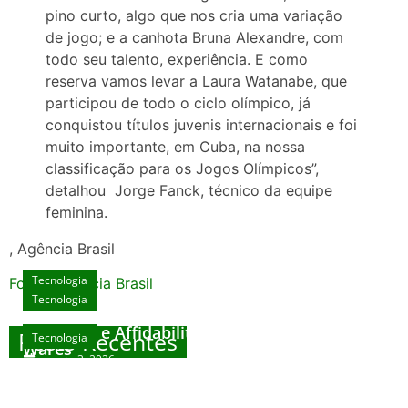
pino curto, algo que nos cria uma variação
de jogo; e a canhota Bruna Alexandre, com
todo seu talento, experiência. E como
reserva vamos levar a Laura Watanabe, que
participou de todo o ciclo olímpico, já
conquistou títulos juvenis internacionais e foi
muito importante, em Cuba, na nossa
classificação para os Jogos Olímpicos”,
detalhou Jorge Fanck, técnico da equipe
feminina.
, Agência Brasil
Tecnologia
Fonte: Agencia Brasil
Tecnologia
Unlock Exclusive Rewards at The Big Dog
House
Sicurezza e Affidabilità di Mr Nulls Wicked
Posts Recentes
Tecnologia
Tecnologia
Wares
agosto 3, 2026
Trustworthiness in Plinko Gamble Platforms
Pierwsze kroki w grach online – przewodnik
agosto 3, 2026
dla nowicjuszy
agosto 2, 2026