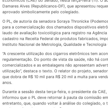
Econômicos (CAE) do Senado, nesta terça-feira (11). O a
Damares Alves (Republicanos-DF), que apresentou reque
aprovado simbolicamente pelo colegiado.
O PL, de autoria da senadora Soraya Thronicke (Podemos
para a comercialização dos chamados dispositivos eletrô
laudo de avaliação toxicológica para registro na Agência 
cadastro na Receita Federal de produtos fabricados, imp
Instituto Nacional de Metrologia, Qualidade e Tecnologia 
“A crescente utilização dos cigarros eletrônicos tem acon
regulamentação. Do ponto de vista da saúde, não há cont
comercializados e as embalagens não apresentam advertê
utilização”, destaca o texto. O relator do projeto, sen
que dobra de R$ 10 mil para R$ 20 mil a multa para vend
anos.
Durante a sessão desta terça-feira, o presidente da CA
informou que o PL deve retornar à pauta da comissão em
entretanto, que, quando voltar à análise do colegiado, o 