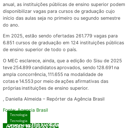
anual, as instituições públicas de ensino superior podem
disponibilizar vagas para cursos de graduação cujo
início das aulas seja no primeiro ou segundo semestre
do ano.
Em 2025, estão sendo ofertadas 261.779 vagas para
6.851 cursos de graduação em 124 instituições públicas
de ensino superior de todo o país.
O MEC esclarece, ainda, que a edição do Sisu de 2025
teve 254.899 candidatos aprovados, sendo 128.691 na
ampla concorrência, 111.655 na modalidade de
cotas e 14.553 por meio de ações afirmativas das
próprias instituições de ensino superior.
, Daniella Almeida – Repórter da Agência Brasil
Fonte: Agencia Brasil
Tecnologia
Tecnologia
Tecnologia
Exploring the Evolution of Online Slot Games
Unlock Exclusive Rewards at The Big Dog
Posts Recentes