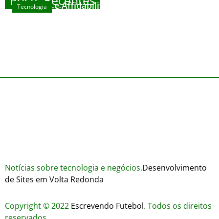
House
Sicurezza e Affidabilità di Mr Nulls Wicked
Tecnologia
agosto 7, 2026
Wares
agosto 3, 2026
Trustworthiness in Plinko Gamble Platforms
agosto 3, 2026
agosto 2, 2026
Notícias sobre tecnologia e negócios.
Desenvolvimento
de Sites em Volta Redonda
Copyright © 2022
Escrevendo Futebol
. Todos os direitos
reservados.