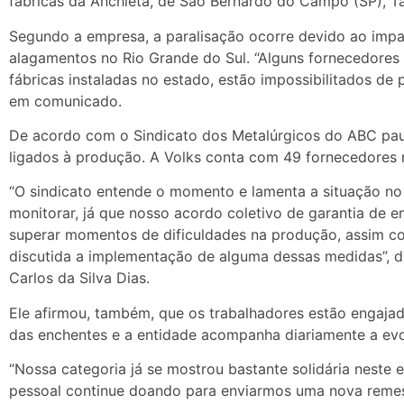
fábricas da Anchieta, de São Bernardo do Campo (SP), Ta
Segundo a empresa, a paralisação ocorre devido ao imp
alagamentos no Rio Grande do Sul. “Alguns fornecedores
fábricas instaladas no estado, estão impossibilitados de
em comunicado.
De acordo com o Sindicato dos Metalúrgicos do ABC pauli
ligados à produção. A Volks conta com 49 fornecedores 
“O sindicato entende o momento e lamenta a situação no
monitorar, já que nosso acordo coletivo de garantia de e
superar momentos de dificuldades na produção, assim com
discutida a implementação de alguma dessas medidas”, dis
Carlos da Silva Dias.
Ele afirmou, também, que os trabalhadores estão engaja
das enchentes e a entidade acompanha diariamente a evo
“Nossa categoria já se mostrou bastante solidária neste
pessoal continue doando para enviarmos uma nova remessa