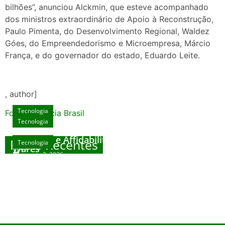
bilhões”, anunciou Alckmin, que esteve acompanhado
dos ministros extraordinário de Apoio à Reconstrução,
Paulo Pimenta, do Desenvolvimento Regional, Waldez
Góes, do Empreendedorismo e Microempresa, Márcio
França, e do governador do estado, Eduardo Leite.
, author]
Tecnologia
Fonte: Agencia Brasil
Tecnologia
Unlock Exclusive Rewards at The Big Dog
House
Sicurezza e Affidabilità di Mr Nulls Wicked
Posts Recentes
Tecnologia
Tecnologia
Wares
agosto 3, 2026
Trustworthiness in Plinko Gamble Platforms
Pierwsze kroki w grach online – przewodnik
agosto 3, 2026
dla nowicjuszy
agosto 2, 2026
julho 30, 2026