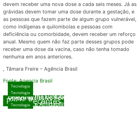
devem receber uma nova dose a cada seis meses. Já as
grávidas devem tomar uma dose durante a gestação, e
as pessoas que fazem parte de algum grupo vulnerável,
como indígenas e quilombolas e pessoas com
deficiência ou comorbidade, devem receber um reforço
anual. Mesmo quem não faz parte desses grupos pode
receber uma dose da vacina, caso não tenha tomado
nenhuma em anos anteriores.
, Tâmara Freire – Agência Brasil
Fonte: Agencia Brasil
Tecnologia
Tecnologia
Tecnologia
Exploring the Evolution of Online Slot Games
Unlock Exclusive Rewards at The Big Dog
Posts Recentes
House
Sicurezza e Affidabilità di Mr Nulls Wicked
Tecnologia
agosto 7, 2026
Wares
agosto 3, 2026
Trustworthiness in Plinko Gamble Platforms
agosto 3, 2026
agosto 2, 2026