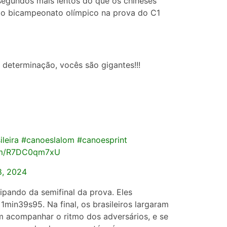
 segundos mais lentos do que os chineses
 do bicampeonato olímpico na prova do C1
 determinação, vocês são gigantes!!!
leira
#canoeslalom
#canoesprint
com/R7DC0qm7xU
8, 2024
pando da semifinal da prova. Eles
min39s95. Na final, os brasileiros largaram
m acompanhar o ritmo dos adversários, e se