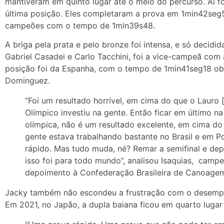
mantiveram em quinto lugar até o meio do percurso. Aí 
última posição. Eles completaram a prova em 1min42seg5
campeões com o tempo de 1min39s48.
A briga pela prata e pelo bronze foi intensa, e só decidi
Gabriel Casadei e Carlo Tacchini, foi a vice-campeã com
posição foi da Espanha, com o tempo de 1min41seg18 ob
Dominguez.
“Foi um resultado horrível, em cima do que o Lauro 
Olímpico investiu na gente. Então ficar em último na 
olímpica, não é um resultado excelente, em cima do 
gente estava trabalhando bastante no Brasil e em 
rápido. Mas tudo muda, né? Remar a semifinal e depo
isso foi para todo mundo”, analisou Isaquias, cam
depoimento à Confederação Brasileira de Canoagem
Jacky também não escondeu a frustração com o desempen
Em 2021, no Japão, a dupla baiana ficou em quarto luga