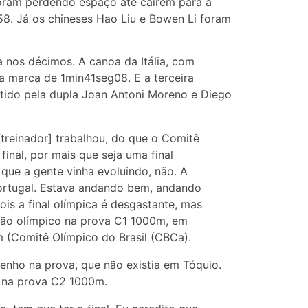
foram perdendo espaço até caírem para a
8. Já os chineses Hao Liu e Bowen Li foram
da nos décimos. A canoa da Itália, com
 a marca de 1min41seg08. E a terceira
tido pela dupla Joan Antoni Moreno e Diego
[treinador] trabalhou, do que o Comitê
final, por mais que seja uma final
que a gente vinha evoluindo, não. A
Portugal. Estava andando bem, andando
is a final olímpica é desgastante, mas
peão olímpico na prova C1 1000m, em
 (Comitê Olímpico do Brasil (CBCa).
ho na prova, que não existia em Tóquio.
r na prova C2 1000m.