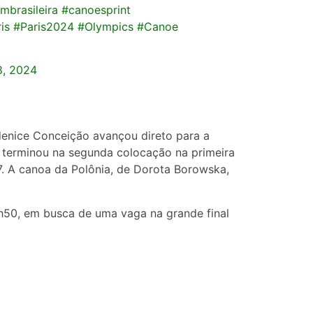
brasileira
#canoesprint
is
#Paris2024
#Olympics
#Canoe
8, 2024
denice Conceição avançou direto para a
u terminou na segunda colocação na primeira
7. A canoa da Polônia, de Dorota Borowska,
6h50, em busca de uma vaga na grande final