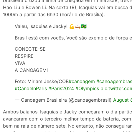
brasileira cruzou a linha de chegada em 1min42s58, três
Hao Liu e Bowen Li. Na sexta (9), Isaquias vai em busca
1000m a partir das 6h30 (horário de Brasília).
Valeu, Isaquias e Jacky! 💪🛶🇧🇷
Brasil está com vocês, Você são exemplo de força e
CONECTE-SE
RESPIRE
VIVA
A CANOAGEM!
Foto: Miriam Jeske/COB
#canoagem
#canoagembrasi
#CanoeInParis
#Paris2024
#Olympics
pic.twitter.
— Canoagem Brasileira (@canoagembrasil)
August 
Ambos baianos, Isaquias e Jacky começaram o dia partici
avançaram com o terceiro melhor tempo da bateria, com 1
bem na raia de número sete. No entanto, não conseguira