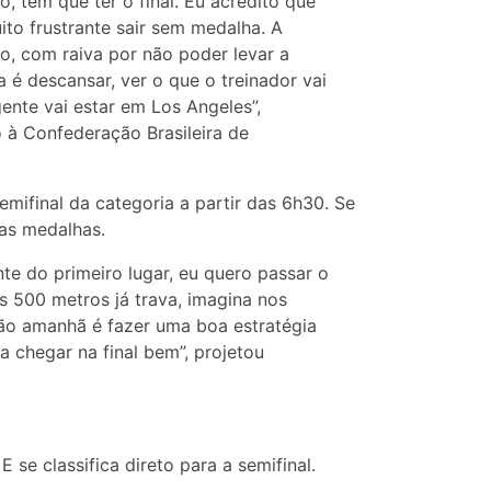
 tem que ter o final. Eu acredito que
ito frustrante sair sem medalha. A
o, com raiva por não poder levar a
ra é descansar, ver o que o treinador vai
gente vai estar em Los Angeles”,
 à Confederação Brasileira de
emifinal da categoria a partir das 6h30. Se
das medalhas.
te do primeiro lugar, eu quero passar o
s 500 metros já trava, imagina nos
o amanhã é fazer uma boa estratégia
 chegar na final bem”, projetou
 se classifica direto para a semifinal.