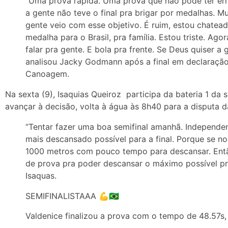
“Uma prova rápida. Uma prova que não pode ter erro,
a gente não teve o final pra brigar por medalhas. Mu
gente veio com esse objetivo. É ruim, estou chatead
medalha para o Brasil, pra família. Estou triste. Ago
falar pra gente. E bola pra frente. Se Deus quiser a 
analisou Jacky Godmann após a final em declaração
Canoagem.
Na sexta (9), Isaquias Queiroz participa da bateria 1 da s
avançar à decisão, volta à água às 8h40 para a disputa 
“Tentar fazer uma boa semifinal amanhã. Independen
mais descansado possível para a final. Porque se no
1000 metros com pouco tempo para descansar. Entã
de prova pra poder descansar o máximo possível pra
Isaquas.
SEMIFINALISTAAA 💪🇧🇷
Valdenice finalizou a prova com o tempo de 48.57s, E