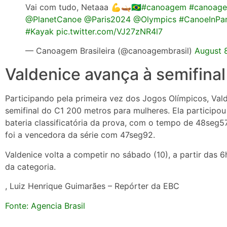
Vai com tudo, Netaaa 💪🛶🇧🇷
#canoagem
#canoagem
@PlanetCanoe
@Paris2024
@Olympics
#CanoeInPar
#Kayak
pic.twitter.com/VJ27zNR4l7
— Canoagem Brasileira (@canoagembrasil)
August 
Valdenice avança à semifinal
Participando pela primeira vez dos Jogos Olímpicos, Val
semifinal do C1 200 metros para mulheres. Ela participo
bateria classificatória da prova, com o tempo de 48seg5
foi a vencedora da série com 47seg92.
Valdenice volta a competir no sábado (10), a partir das 
da categoria.
, Luiz Henrique Guimarães – Repórter da EBC
Fonte: Agencia Brasil