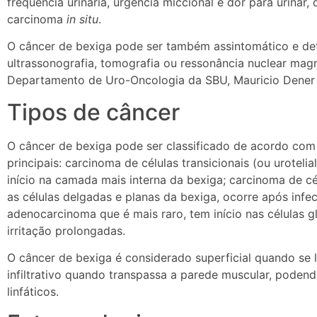
frequência urinária, urgência miccional e dor para urinar
carcinoma
in situ
.
O câncer de bexiga pode ser também assintomático e d
ultrassonografia, tomografia ou ressonância nuclear mag
Departamento de Uro-Oncologia da SBU, Mauricio Dener 
Tipos de câncer
O câncer de bexiga pode ser classificado de acordo com 
principais: carcinoma de células transicionais (ou uroteli
início na camada mais interna da bexiga; carcinoma de c
as células delgadas e planas da bexiga, ocorre após inf
adenocarcinoma que é mais raro, tem início nas células g
irritação prolongadas.
O câncer de bexiga é considerado superficial quando se l
infiltrativo quando transpassa a parede muscular, poden
linfáticos.