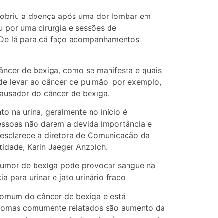
cobriu a doença após uma dor lombar em
u por uma cirurgia e sessões de
. De lá para cá faço acompanhamentos
ncer de bexiga, como se manifesta e quais
ode levar ao câncer de pulmão, por exemplo,
ausador do câncer de bexiga.
o na urina, geralmente no início é
pessoas não darem a devida importância e
 esclarece a diretora de Comunicação da
dade, Karin Jaeger Anzolch.
o tumor de bexiga pode provocar sangue na
ia para urinar e jato urinário fraco
 comum do câncer de bexiga e está
ntomas comumente relatados são aumento da