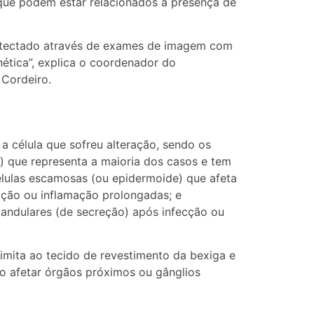
, que podem estar relacionados à presença de
etectado através de exames de imagem com
nética”, explica o coordenador do
Cordeiro.
a célula que sofreu alteração, sendo os
al) que representa a maioria dos casos e tem
élulas escamosas (ou epidermoide) que afeta
ecção ou inflamação prolongadas; e
landulares (de secreção) após infecção ou
imita ao tecido de revestimento da bexiga e
do afetar órgãos próximos ou gânglios