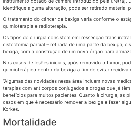
instrumento dotado de câmera introduzido pela uretra). D
identifique alguma alteração, pode ser retirado material p
O tratamento do câncer de bexiga varia conforme o estág
quimioterapia e radioterapia.
Os tipos de cirurgia consistem em: ressecção transuretral
cistectomia parcial – retirada de uma parte da bexiga; c
bexiga, com a construção de um novo órgão para armazen
Nos casos de lesões iniciais, após removido o tumor, po
quimioterápico dentro da bexiga a fim de evitar recidiva
“Algumas das novidades nessa área incluem novas medica
terapias com anticorpos conjugados a drogas que já têm s
benefícios para muitos pacientes. Quanto à cirurgia, as p
casos em que é necessário remover a bexiga e fazer algu
Korkes.
Mortalidade