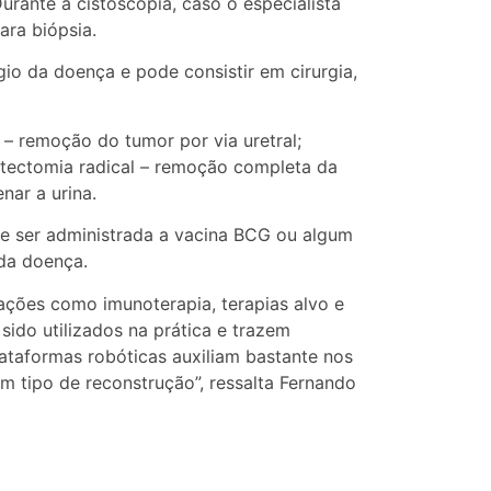
urante a cistoscopia, caso o especialista
ara biópsia.
io da doença e pode consistir em cirurgia,
 – remoção do tumor por via uretral;
istectomia radical – remoção completa da
ar a urina.
de ser administrada a vacina BCG ou algum
 da doença.
ções como imunoterapia, terapias alvo e
ido utilizados na prática e trazem
lataformas robóticas auxiliam bastante nos
m tipo de reconstrução”, ressalta Fernando