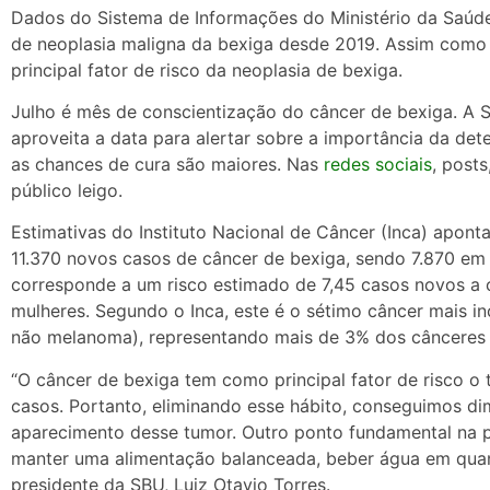
Dados do Sistema de Informações do Ministério da Saúde
de neoplasia maligna da bexiga desde 2019. Assim como 
principal fator de risco da neoplasia de bexiga.
Julho é mês de conscientização do câncer de bexiga. A S
aproveita a data para alertar sobre a importância da de
as chances de cura são maiores. Nas
redes sociais
, post
público leigo.
Estimativas do Instituto Nacional de Câncer (Inca) apont
11.370 novos casos de câncer de bexiga, sendo 7.870 e
corresponde a um risco estimado de 7,45 casos novos a 
mulheres. Segundo o Inca, este é o sétimo câncer mais i
não melanoma), representando mais de 3% dos cânceres 
“O câncer de bexiga tem como principal fator de risco o
casos. Portanto, eliminando esse hábito, conseguimos dim
aparecimento desse tumor. Outro ponto fundamental na p
manter uma alimentação balanceada, beber água em quant
presidente da SBU, Luiz Otavio Torres.