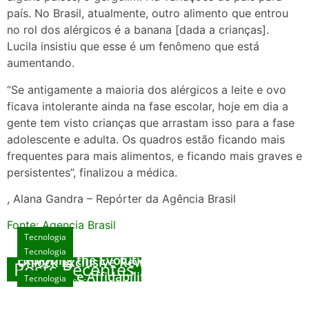
país. No Brasil, atualmente, outro alimento que entrou
no rol dos alérgicos é a banana [dada a crianças].
Lucila insistiu que esse é um fenômeno que está
aumentando.
“Se antigamente a maioria dos alérgicos a leite e ovo
ficava intolerante ainda na fase escolar, hoje em dia a
gente tem visto crianças que arrastam isso para a fase
adolescente e adulta. Os quadros estão ficando mais
frequentes para mais alimentos, e ficando mais graves e
persistentes”, finalizou a médica.
, Alana Gandra – Repórter da Agência Brasil
Fonte: Agencia Brasil
Tecnologia
Tecnologia
Tecnologia
Exploring the Evolution of Online Slot Games
Unlock Exclusive Rewards at The Big Dog
Posts Recentes
House
Sicurezza e Affidabilità di Mr Nulls Wicked
Tecnologia
agosto 7, 2026
Wares
agosto 3, 2026
Trustworthiness in Plinko Gamble Platforms