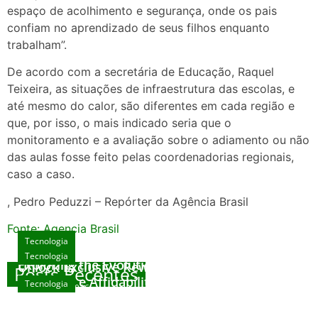
espaço de acolhimento e segurança, onde os pais
confiam no aprendizado de seus filhos enquanto
trabalham”.
De acordo com a secretária de Educação, Raquel
Teixeira, as situações de infraestrutura das escolas, e
até mesmo do calor, são diferentes em cada região e
que, por isso, o mais indicado seria que o
monitoramento e a avaliação sobre o adiamento ou não
das aulas fosse feito pelas coordenadorias regionais,
caso a caso.
, Pedro Peduzzi – Repórter da Agência Brasil
Fonte: Agencia Brasil
Tecnologia
Tecnologia
Tecnologia
Exploring the Evolution of Online Slot Games
Unlock Exclusive Rewards at The Big Dog
Posts Recentes
House
Sicurezza e Affidabilità di Mr Nulls Wicked
Tecnologia
agosto 7, 2026
Wares
agosto 3, 2026
Trustworthiness in Plinko Gamble Platforms
agosto 3, 2026