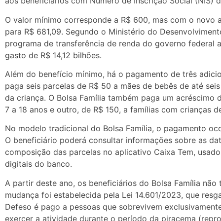
aos beneficiários com Número de Inscrição Social (NIS) de
O valor mínimo corresponde a R$ 600, mas com o novo ad
para R$ 681,09. Segundo o Ministério do Desenvolvimento
programa de transferência de renda do governo federal a
gasto de R$ 14,12 bilhões.
Além do benefício mínimo, há o pagamento de três adicion
paga seis parcelas de R$ 50 a mães de bebês de até seis
da criança. O Bolsa Família também paga um acréscimo de
7 a 18 anos e outro, de R$ 150, a famílias com crianças d
No modelo tradicional do Bolsa Família, o pagamento oco
O beneficiário poderá consultar informações sobre as da
composição das parcelas no aplicativo Caixa Tem, usad
digitais do banco.
A partir deste ano, os beneficiários do Bolsa Família nã
mudança foi estabelecida pela Lei 14.601/2023, que resg
Defeso é pago a pessoas que sobrevivem exclusivament
exercer a atividade durante o período da piracema (repr