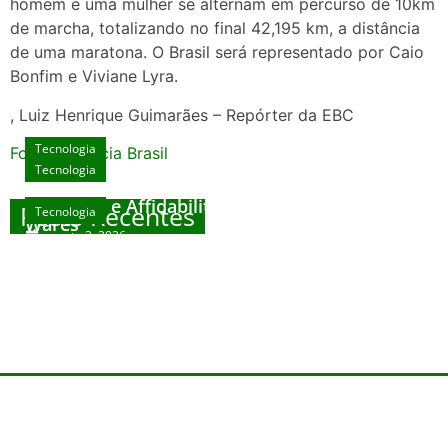
homem e uma mulher se alternam em percurso de 10km
de marcha, totalizando no final 42,195 km, a distância
de uma maratona. O Brasil será representado por Caio
Bonfim e Viviane Lyra.
, Luiz Henrique Guimarães – Repórter da EBC
Tecnologia
Fonte: Agencia Brasil
Tecnologia
Unlock Exclusive Rewards at The Big Dog
House
Sicurezza e Affidabilità di Mr Nulls Wicked
Posts Recentes
Tecnologia
Tecnologia
Wares
agosto 3, 2026
Trustworthiness in Plinko Gamble Platforms
Pierwsze kroki w grach online – przewodnik
agosto 3, 2026
dla nowicjuszy
agosto 2, 2026
julho 30, 2026