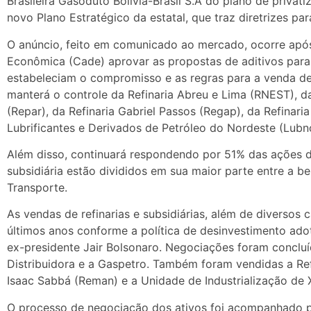
Brasileira Gasoduto Bolívia-Brasil S.A do plano de privat
novo Plano Estratégico da estatal, que traz diretrizes pa
O anúncio, feito em comunicado ao mercado, ocorre apó
Econômica (Cade) aprovar as propostas de aditivos para
estabeleciam o compromisso e as regras para a venda de
manterá o controle da Refinaria Abreu e Lima (RNEST), da
(Repar), da Refinaria Gabriel Passos (Regap), da Refinaria
Lubrificantes e Derivados de Petróleo do Nordeste (Lubno
Além disso, continuará respondendo por 51% das ações d
subsidiária estão divididos em sua maior parte entre a b
Transporte.
As vendas de refinarias e subsidiárias, além de diversos
últimos anos conforme a política de desinvestimento ad
ex-presidente Jair Bolsonaro. Negociações foram concluí
Distribuidora e a Gaspetro. Também foram vendidas a Ref
Isaac Sabbá (Reman) e a Unidade de Industrialização de X
O processo de negociação dos ativos foi acompanhado pe