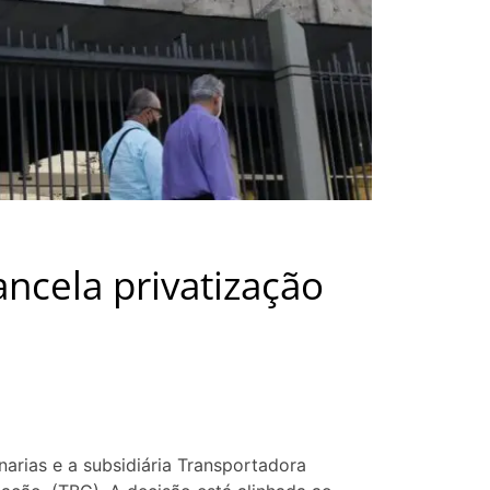
ancela privatização
narias e a subsidiária Transportadora