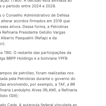
ização. (TBG). A decisão está alinhada ao
ra o período entre 2024 e 2028.
s o Conselho Administrativo de Defesa
 alterar acordos firmados em 2019 que
sses ativos. Dessa forma, a Petrobras
 Refinaria Presidente Getúlio Vargas
 Alberto Pasqualini (Refap) e da
r).
a TBG. O restante das participações da
elga BBPP Holdings e a boliviana YPFB
 campos de petróleo, foram realizadas nos
otada pela Petrobras durante o governo do
das envolvendo, por exemplo, a TAF, a BR
inaria Landulpho Alves (RLAM), a Refinaria
isto (SIX);
lo Cade. A autarquia federal vinculada ao