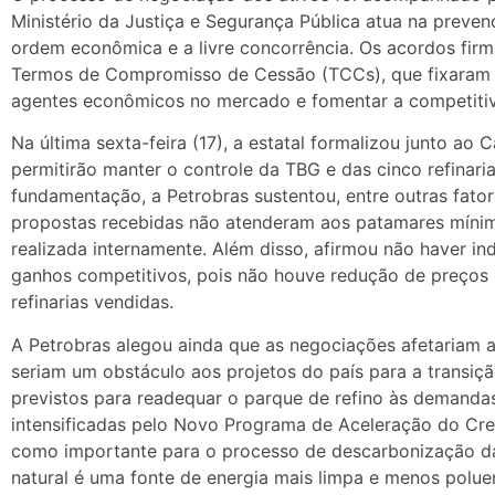
Ministério da Justiça e Segurança Pública atua na preven
ordem econômica e a livre concorrência. Os acordos fi
Termos de Compromisso de Cessão (TCCs), que fixaram m
agentes econômicos no mercado e fomentar a competitiv
Na última sexta-feira (17), a estatal formalizou junto ao
permitirão manter o controle da TBG e das cinco refinari
fundamentação, a Petrobras sustentou, entre outras fator
propostas recebidas não atenderam aos patamares mínim
realizada internamente. Além disso, afirmou não haver in
ganhos competitivos, pois não houve redução de preços 
refinarias vendidas.
A Petrobras alegou ainda que as negociações afetariam a
seriam um obstáculo aos projetos do país para a transiç
previstos para readequar o parque de refino às demanda
intensificadas pelo Novo Programa de Aceleração do Cr
como importante para o processo de descarbonização da
natural é uma fonte de energia mais limpa e menos polue