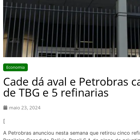
Economia
Cade dá aval e Petrobras c
de TBG e 5 refinarias
maio 23, 2024
[
A Petrobras anunciou nesta semana que retirou cinco refi