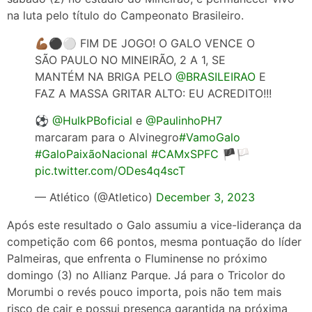
na luta pelo título do Campeonato Brasileiro.
💪🏾⚫⚪ FIM DE JOGO! O GALO VENCE O
SÃO PAULO NO MINEIRÃO, 2 A 1, SE
MANTÉM NA BRIGA PELO
@BRASILEIRAO
E
FAZ A MASSA GRITAR ALTO: EU ACREDITO!!!
⚽
@HulkPBoficial
e
@PaulinhoPH7
marcaram para o Alvinegro
#VamoGalo
#GaloPaixãoNacional
#CAMxSPFC
🏴🏳️
pic.twitter.com/ODes4q4scT
— Atlético (@Atletico)
December 3, 2023
Após este resultado o Galo assumiu a vice-liderança da
competição com 66 pontos, mesma pontuação do líder
Palmeiras, que enfrenta o Fluminense no próximo
domingo (3) no Allianz Parque. Já para o Tricolor do
Morumbi o revés pouco importa, pois não tem mais
risco de cair e possui presença garantida na próxima