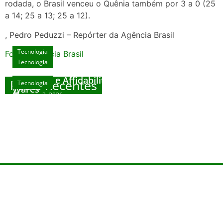
rodada, o Brasil venceu o Quênia também por 3 a 0 (25
a 14; 25 a 13; 25 a 12).
, Pedro Peduzzi – Repórter da Agência Brasil
Tecnologia
Fonte: Agencia Brasil
Tecnologia
Unlock Exclusive Rewards at The Big Dog
House
Sicurezza e Affidabilità di Mr Nulls Wicked
Posts Recentes
Tecnologia
Tecnologia
Wares
agosto 3, 2026
Trustworthiness in Plinko Gamble Platforms
Pierwsze kroki w grach online – przewodnik
agosto 3, 2026
dla nowicjuszy
agosto 2, 2026
julho 30, 2026