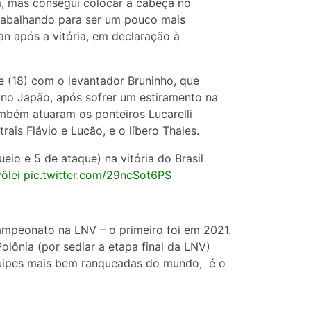
, mas consegui colocar a cabeça no
trabalhando para ser um pouco mais
an após a vitória, em declaração à
je (18) com o levantador Bruninho, que
o Japão, após sofrer um estiramento na
mbém atuaram os ponteiros Lucarelli
rais Flávio e Lucão, e o líbero Thales.
ueio e 5 de ataque) na vitória do Brasil
ôlei
pic.twitter.com/29ncSot6PS
campeonato na LNV – o primeiro foi em 2021.
lônia (por sediar a etapa final da LNV)
equipes mais bem ranqueadas do mundo, é o