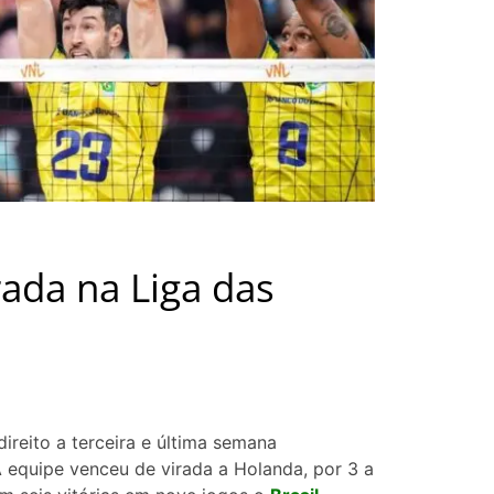
rada na Liga das
ireito a terceira e última semana
 A equipe venceu de virada a Holanda, por 3 a