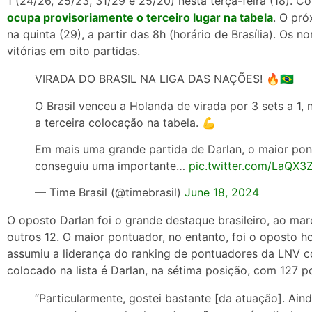
1 (24/26, 25/23, 31/29 e 25/20) nesta terça-feira (18). C
ocupa provisoriamente o terceiro lugar na tabela
. O pró
na quinta (29), a partir das 8h (horário de Brasília). Os
vitórias em oito partidas.
VIRADA DO BRASIL NA LIGA DAS NAÇÕES! 🔥🇧🇷
O Brasil venceu a Holanda de virada por 3 sets a 1,
a terceira colocação na tabela. 💪
Em mais uma grande partida de Darlan, o maior pont
conseguiu uma importante…
pic.twitter.com/LaQX3
— Time Brasil (@timebrasil)
June 18, 2024
O oposto Darlan foi o grande destaque brasileiro, ao mar
outros 12. O maior pontuador, no entanto, foi o oposto ho
assumiu a liderança do ranking de pontuadores da LNV 
colocado na lista é Darlan, na sétima posição, com 127 p
“Particularmente, gostei bastante [da atuação]. Ain