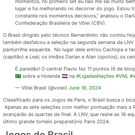
momentos, no primeiro set eu não me saí muito bem
lugar e fui melhorando no decorrer do jogo. Estou 
constante nos momentos decisivos,” analisou o Darl
Confederação Brasileira de Vôlei (CBV).
O Brasil dirigido pelo técnico Bernardinho não contou ho
também desfalcou a seleção na segunda semana da LNV n
panturrilha esquerda. No lugar dele entrou Cachopa e ta
(capitão) e Leal; os irmãos Darlan e Alan (opotos); os cent
É paredão! O central Flavio fez 11 pontos (6 de bloq
🇧🇷 sobre a Holanda 🇳🇱 na
#LigadasNações
#VNL
#v
— Vôlei Brasil (@volei)
June 18, 2024
Classificado para os Jogos de Paris, o Brasil busca o bi
Apenas as sete seleções com melhor pontuação mais a Po
avançarão às quartas de final. A LNV, que reúne as 16 
último grande torneio preparatório Paris 2024.
Jogos do Brasil