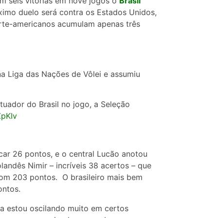
om seis vitórias em nove jogos o
Brasil
ximo duelo será contra os Estados Unidos,
 norte-americanos acumulam apenas três
 na Liga das Nações de Vôlei e assumiu
uador do Brasil no jogo, a Seleção
ZpKIv
car 26 pontos, e o central Lucão anotou
landês Nimir – incríveis 38 acertos – que
com 203 pontos. O brasileiro mais bem
ontos.
da estou oscilando muito em certos