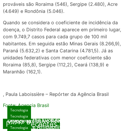
prováveis são Roraima (546), Sergipe (2.480), Acre
(4.649) e Rondônia (5.046).
Quando se considera o coeficiente de incidência da
doença, o Distrito Federal aparece em primeiro lugar,
com 9.749,7 casos para cada grupo de 100 mil
habitantes. Em seguida estão Minas Gerais (8.266,9),
Paraná (5.632,2) e Santa Catarina (4.781,5). Já as
unidades federativas com menor coeficiente são
Roraima (85,8), Sergipe (112,2), Ceará (138,9) e
Maranhão (162,1).
, Paula Laboissière – Repórter da Agência Brasil
Fonte: Agencia Brasil
Tecnologia
Tecnologia
Tecnologia
Exploring the Evolution of Online Slot Games
Unlock Exclusive Rewards at The Big Dog
Posts Recentes
House
Sicurezza e Affidabilità di Mr Nulls Wicked
Tecnologia
agosto 7, 2026