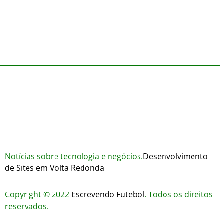
Wares
agosto 3, 2026
Trustworthiness in Plinko Gamble Platforms
agosto 3, 2026
agosto 2, 2026
Notícias sobre tecnologia e negócios.
Desenvolvimento
de Sites em Volta Redonda
Copyright © 2022
Escrevendo Futebol
. Todos os direitos
reservados.