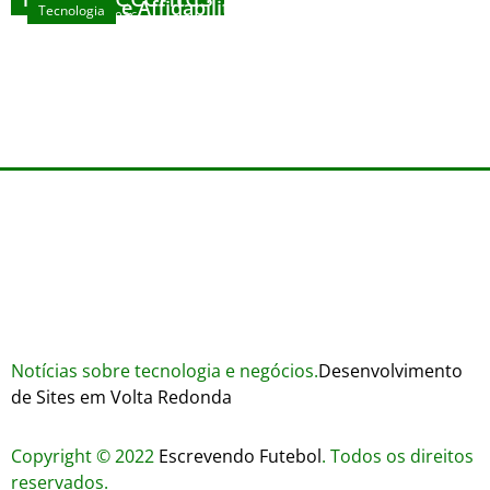
House
Sicurezza e Affidabilità di Mr Nulls Wicked
Tecnologia
agosto 7, 2026
Wares
agosto 3, 2026
Trustworthiness in Plinko Gamble Platforms
agosto 3, 2026
agosto 2, 2026
Notícias sobre tecnologia e negócios.
Desenvolvimento
de Sites em Volta Redonda
Copyright © 2022
Escrevendo Futebol
. Todos os direitos
reservados.