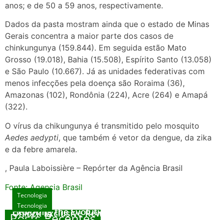
anos; e de 50 a 59 anos, respectivamente.
Dados da pasta mostram ainda que o estado de Minas
Gerais concentra a maior parte dos casos de
chinkungunya (159.844). Em seguida estão Mato
Grosso (19.018), Bahia (15.508), Espírito Santo (13.058)
e São Paulo (10.667). Já as unidades federativas com
menos infecções pela doença são Roraima (36),
Amazonas (102), Rondônia (224), Acre (264) e Amapá
(322).
O vírus da chikungunya é transmitido pelo mosquito
Aedes aedypti
, que também é vetor da dengue, da zika
e da febre amarela.
, Paula Laboissière – Repórter da Agência Brasil
Fonte: Agencia Brasil
Tecnologia
Tecnologia
Tecnologia
Exploring the Evolution of Online Slot Games
Unlock Exclusive Rewards at The Big Dog
Posts Recentes