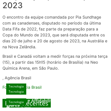
2023
O encontro da equipe comandada por Pia Sundhage
com as canadenses, disputado no período da última
Data Fifa de 2022, faz parte da preparação para a
Copa do Mundo de 2023, que será disputada entre os
dias 20 de julho e 20 de agosto de 2023, na Austrália e
na Nova Zelândia.
Brasil e Canadá voltam a medir forças na próxima terça
(15), a partir das 15h15 (horário de Brasília) na Neo
Química Arena, em São Paulo.
, Agência Brasil
Tecnologia
Fonte: Agencia Brasil
Tecnologia
Unlock Exclusive Rewards at The Big Dog
House
Sicurezza e Affidabilità di Mr Nulls Wicked
Posts Recentes
Tecnologia
Tecnologia
Wares
agosto 3, 2026
Trustworthiness in Plinko Gamble Platforms
Pierwsze kroki w grach online – przewodnik