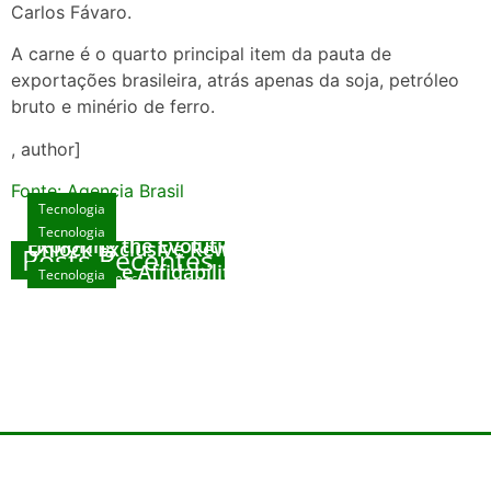
Carlos Fávaro.
A carne é o quarto principal item da pauta de
exportações brasileira, atrás apenas da soja, petróleo
bruto e minério de ferro.
, author]
Fonte: Agencia Brasil
Tecnologia
Tecnologia
Tecnologia
Exploring the Evolution of Online Slot Games
Unlock Exclusive Rewards at The Big Dog
Posts Recentes
House
Sicurezza e Affidabilità di Mr Nulls Wicked
Tecnologia
agosto 7, 2026
Wares
agosto 3, 2026
Trustworthiness in Plinko Gamble Platforms
agosto 3, 2026
agosto 2, 2026