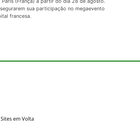
aris (França) a partir do dia 28 de agosto.
assegurarem sua participação no megaevento
tal francesa.
Sites em Volta