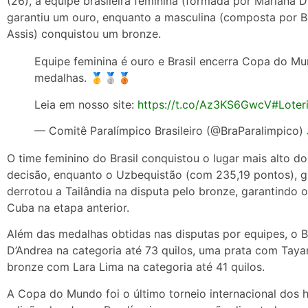
(26), a equipe brasileira feminina (formada por Mariana 
garantiu um ouro, enquanto a masculina (composta por B
Assis) conquistou um bronze.
Equipe feminina é ouro e Brasil encerra Copa do Mu
medalhas. 🥇🥈🥉
Leia em nosso site:
https://t.co/Az3KS6GwcV
#Loter
— Comitê Paralímpico Brasileiro (@BraParalimpico)
O time feminino do Brasil conquistou o lugar mais alto d
decisão, enquanto o Uzbequistão (com 235,19 pontos), ga
derrotou a Tailândia na disputa pelo bronze, garantindo o
Cuba na etapa anterior.
Além das medalhas obtidas nas disputas por equipes, o 
D’Andrea na categoria até 73 quilos, uma prata com Taya
bronze com Lara Lima na categoria até 41 quilos.
A Copa do Mundo foi o último torneio internacional dos ha