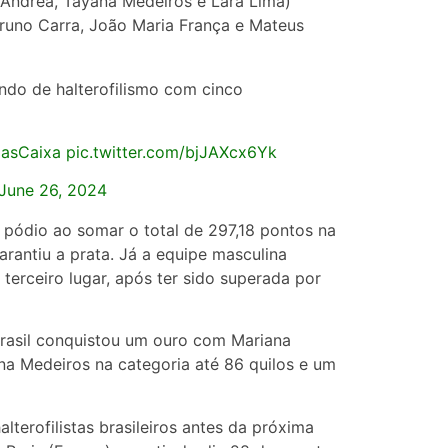
D’Andrea, Tayana Medeiros e Lara Lima)
runo Carra, João Maria França e Mateus
ndo de halterofilismo com cinco
iasCaixa
pic.twitter.com/bjJAXcx6Yk
June 26, 2024
o pódio ao somar o total de 297,18 pontos na
rantiu a prata. Já a equipe masculina
 terceiro lugar, após ter sido superada por
Brasil conquistou um ouro com Mariana
na Medeiros na categoria até 86 quilos e um
lterofilistas brasileiros antes da próxima