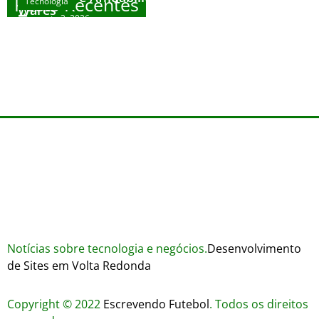
Posts Recentes
Tecnologia
Wares
agosto 3, 2026
Trustworthiness in Plinko Gamble Platforms
Pierwsze kroki w grach online – przewodnik
agosto 3, 2026
dla nowicjuszy
agosto 2, 2026
julho 30, 2026
Notícias sobre tecnologia e negócios.
Desenvolvimento
de Sites em Volta Redonda
Copyright © 2022
Escrevendo Futebol
. Todos os direitos