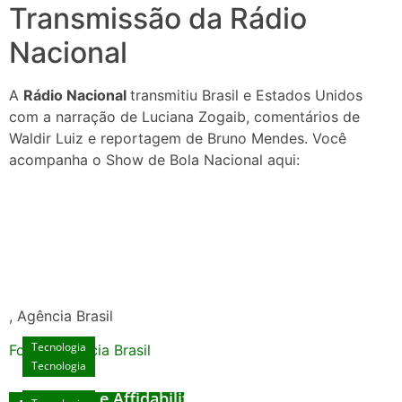
Transmissão da Rádio
Nacional
A
Rádio Nacional
transmitiu Brasil e Estados Unidos
com a narração de Luciana Zogaib, comentários de
Waldir Luiz e reportagem de Bruno Mendes. Você
acompanha o Show de Bola Nacional aqui:
, Agência Brasil
Tecnologia
Fonte: Agencia Brasil
Tecnologia
Unlock Exclusive Rewards at The Big Dog
House
Sicurezza e Affidabilità di Mr Nulls Wicked
Tecnologia