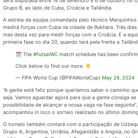
será disputada entre 14 de setembro e 6 de outubro no Uz
Grupo B, ao lado de Cuba, Croácia e Tailândia.
A estreia da equipe comandada pelo técnico Marquinhos 
medirá forças com Cuba na cidade de Bukhara. Três dias d
mas desta vez para medir forças com a Croácia. E a equip
primeira fase no dia 20, quando terá pela frente a Tailând
🗓️ The
#FutsalWC
match schedule has been confirm
Click below to find out more. 👇
— FIFA World Cup (@FIFAWorldCup)
May 28, 2024
“A gente está feliz porque queríamos saber o caminho q
seja. Vamos aguardar agora para que a gente consiga se 
possibilidade de alcançar a nossa vaga na fase seguinte”
acompanhou in loco o sorteio realizado no último doming
O torneio também contará com a participação de Uzbequi
Grupo A, Argentina, Ucrânia, Afeganistão e Angola, no G