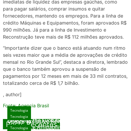
imediatas de liquidez das empresas gaúchas, como
para pagar salários, comprar insumos e quitar
fornecedores, mantendo os empregos. Para a linha de
crédito Máquinas e Equipamentos, foram aprovados R$
990 milhões. Já para a linha de Investimento e
Reconstrução teve mais de R$ 112 milhões aprovados.
“Importante dizer que o banco está atuando num ritmo
seis vezes maior que a média de aprovações de crédito
mensal no Rio Grande Sul”, destaca a diretora, lembrado
que o banco também aprovou a suspensão de
pagamentos por 12 meses em mais de 33 mil contratos,
totalizando cerca de R$ 1,7 bilhão.
, author]
Fonte: Agencia Brasil
Tecnologia
Tecnologia
Tecnologia
Exploring the Evolution of Online Slot Games
Unlock Exclusive Rewards at The Big Dog
Posts Recentes
House
Sicurezza e Affidabilità di Mr Nulls Wicked
Tecnologia
agosto 7, 2026