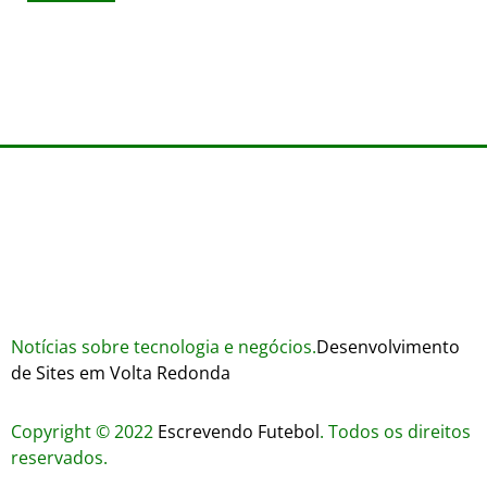
Wares
agosto 3, 2026
Trustworthiness in Plinko Gamble Platforms
agosto 3, 2026
agosto 2, 2026
Notícias sobre tecnologia e negócios.
Desenvolvimento
de Sites em Volta Redonda
Copyright © 2022
Escrevendo Futebol
. Todos os direitos
reservados.