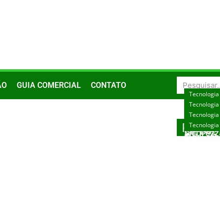
ÃO
GUIA COMERCIAL
CONTATO
Tecnologia
Tecnologia
Explorin
Tecnologia
Slot Ga
Unlock E
Posts 
Tecnologia
Big Dog
Sicurezz
agosto 7,
Nulls W
Trustwor
agosto 3,
Platfor
agosto 3,
agosto 2,