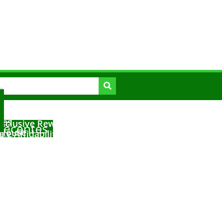
g the Evolution of Online
mes
xclusive Rewards at The
Recentes
 House
a e Affidabilità di Mr
 2026
icked Wares
thiness in Plinko Gamble
 2026
ms
 2026
 2026