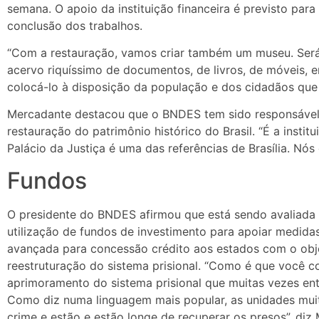
semana. O apoio da instituição financeira é previsto par
conclusão dos trabalhos.
“Com a restauração, vamos criar também um museu. Ser
acervo riquíssimo de documentos, de livros, de móveis, e
colocá-lo à disposição da população e dos cidadãos que v
Mercadante destacou que o BNDES tem sido responsável 
restauração do patrimônio histórico do Brasil. “É a inst
Palácio da Justiça é uma das referências de Brasília. Nó
Fundos
O presidente do BNDES afirmou que está sendo avaliada a
utilização de fundos de investimento para apoiar medida
avançada para concessão crédito aos estados com o objet
reestruturação do sistema prisional. “Como é que você 
aprimoramento do sistema prisional que muitas vezes en
Como diz numa linguagem mais popular, as unidades mui
crime e estão e estão longe de recuperar os presos”, diz