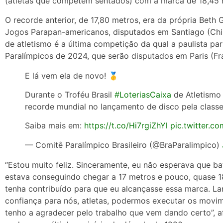
(atletas que competem sentados) com a marca de 18,45 
O recorde anterior, de 17,80 metros, era da própria Beth
Jogos Parapan-americanos, disputados em Santiago (Chi
de atletismo é a última competição da qual a paulista par
Paralímpicos de 2024, que serão disputados em Paris (Fra
E lá vem ela de novo! 🥇
Durante o Troféu Brasil
#LoteriasCaixa
de Atletismo
recorde mundial no lançamento de disco pela classe
Saiba mais em:
https://t.co/Hi7rgiZhYl
pic.twitter
— Comitê Paralímpico Brasileiro (@BraParalimpico)
“Estou muito feliz. Sinceramente, eu não esperava que bat
estava conseguindo chegar a 17 metros e pouco, quase 18
tenha contribuído para que eu alcançasse essa marca. La
confiança para nós, atletas, podermos executar os movi
tenho a agradecer pelo trabalho que vem dando certo”, a