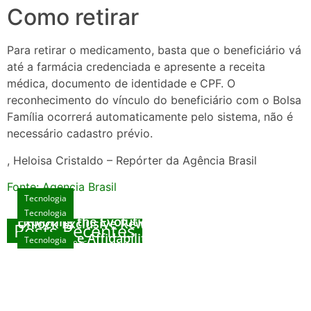
Como retirar
Para retirar o medicamento, basta que o beneficiário vá
até a farmácia credenciada e apresente a receita
médica, documento de identidade e CPF. O
reconhecimento do vínculo do beneficiário com o Bolsa
Família ocorrerá automaticamente pelo sistema, não é
necessário cadastro prévio.
, Heloisa Cristaldo – Repórter da Agência Brasil
Fonte: Agencia Brasil
Tecnologia
Tecnologia
Tecnologia
Exploring the Evolution of Online Slot Games
Unlock Exclusive Rewards at The Big Dog
Posts Recentes
House
Sicurezza e Affidabilità di Mr Nulls Wicked
Tecnologia
agosto 7, 2026
Wares
agosto 3, 2026
Trustworthiness in Plinko Gamble Platforms
agosto 3, 2026
agosto 2, 2026