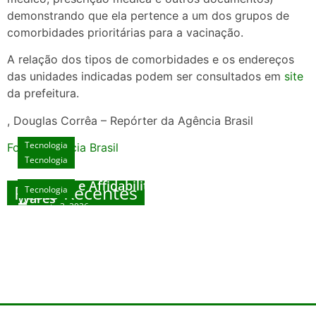
demonstrando que ela pertence a um dos grupos de
comorbidades prioritárias para a vacinação.
A relação dos tipos de comorbidades e os endereços
das unidades indicadas podem ser consultados em
site
da prefeitura.
, Douglas Corrêa – Repórter da Agência Brasil
Tecnologia
Fonte: Agencia Brasil
Tecnologia
Unlock Exclusive Rewards at The Big Dog
House
Sicurezza e Affidabilità di Mr Nulls Wicked
Posts Recentes
Tecnologia
Tecnologia
Wares
agosto 3, 2026
Trustworthiness in Plinko Gamble Platforms
Pierwsze kroki w grach online – przewodnik
agosto 3, 2026
dla nowicjuszy
agosto 2, 2026
julho 30, 2026