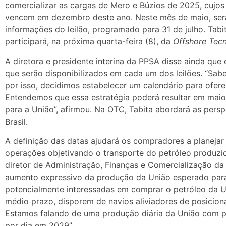
comercializar as cargas de Mero e Búzios de 2025, cujo
vencem em dezembro deste ano. Neste mês de maio, será
informações do leilão, programado para 31 de julho. Tab
participará, na próxima quarta-feira (8), da
Offshore Tec
A diretora e presidente interina da PPSA disse ainda que
que serão disponibilizados em cada um dos leilões. “Sab
por isso, decidimos estabelecer um calendário para ofere
Entendemos que essa estratégia poderá resultar em maio
para a União”, afirmou. Na OTC, Tabita abordará as pers
Brasil.
A definição das datas ajudará os compradores a planejar 
operações objetivando o transporte do petróleo produzi
diretor de Administração, Finanças e Comercialização d
aumento expressivo da produção da União esperado par
potencialmente interessadas em comprar o petróleo da Un
médio prazo, disporem de navios aliviadores de posicion
Estamos falando de uma produção diária da União com pot
por dia em 2029”.