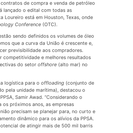
s contratos de compra e venda de petróleo
 lançado o edital com todas as
ita Loureiro está em Houston, Texas, onde
nology Conference
(OTC).
 estão sendo definidos os volumes de óleo
emos que a curva da União é crescente e,
cer previsibilidade aos compradores.
r competitividade e melhores resultados
pectivas do setor
offshore
(alto mar) no
a logística para o
offloading
(conjunto de
do pela unidade marítima), destacou o
a PPSA, Samir Awad. “Considerando o
a os próximos anos, as empresas
ião precisam se planejar para, no curto e
amento dinâmico para os alívios da PPSA.
encial de atingir mais de 500 mil barris