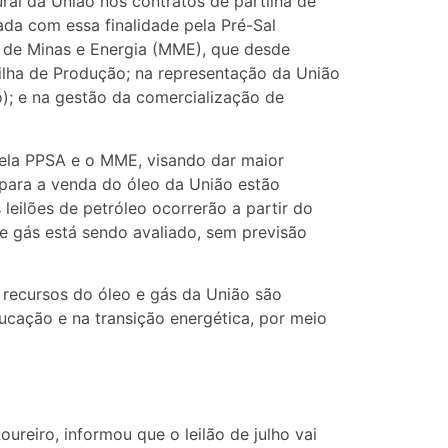
ral da União nos contratos de partilha de
ada com essa finalidade pela Pré-Sal
o de Minas e Energia (MME), que desde
lha de Produção; na representação da União
); e na gestão da comercialização de
 pela PPSA e o MME, visando dar maior
s para a venda do óleo da União estão
 leilões de petróleo ocorrerão a partir do
de gás está sendo avaliado, sem previsão
s recursos do óleo e gás da União são
ucação e na transição energética, por meio
oureiro, informou que o leilão de julho vai