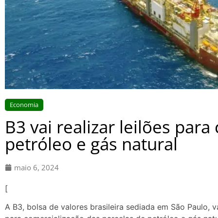
Economia
B3 vai realizar leilões par
petróleo e gás natural
maio 6, 2024
[
A B3, bolsa de valores brasileira sediada em São Paulo, va