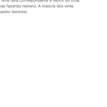
 uma fatia correspondente a 56,4% do total.
nas fazendo número. A maioria dos vinte
penho feminino.