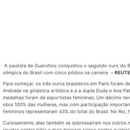
A paulista de Guarulhos conquistou o segundo ouro do B
olímpica do Brasil com cinco pódios na carreira –
REUTE
Para começar, os três ouros brasileiros em Paris foram d
Andrade na ginástica artística e a a dupla Duda e Ana Pat
medalhas foram de esportistas femininas. Um décimo terc
obra 100% das mulheres, mas com participação important
femininos representaram 43% do total do Brasil. No Rio, h
Curiosamente, elas também se sobressaíram nos outros n
(quatro contra três) e mais bronzes (cinco contra quatro