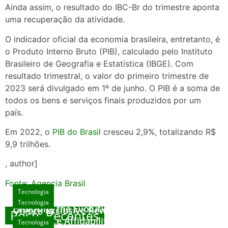
Ainda assim, o resultado do IBC-Br do trimestre aponta
uma recuperação da atividade.
O indicador oficial da economia brasileira, entretanto, é
o Produto Interno Bruto (PIB), calculado pelo Instituto
Brasileiro de Geografia e Estatística (IBGE). Com
resultado trimestral, o valor do primeiro trimestre de
2023 será divulgado em 1º de junho. O PIB é a soma de
todos os bens e serviços finais produzidos por um
país.
Em 2022, o
PIB do Brasil
cresceu 2,9%, totalizando R$
9,9 trilhões.
, author]
Fonte: Agencia Brasil
Tecnologia
Tecnologia
Tecnologia
Exploring the Evolution of Online Slot Games
Unlock Exclusive Rewards at The Big Dog
Posts Recentes
House
Sicurezza e Affidabilità di Mr Nulls Wicked
Tecnologia
agosto 7, 2026