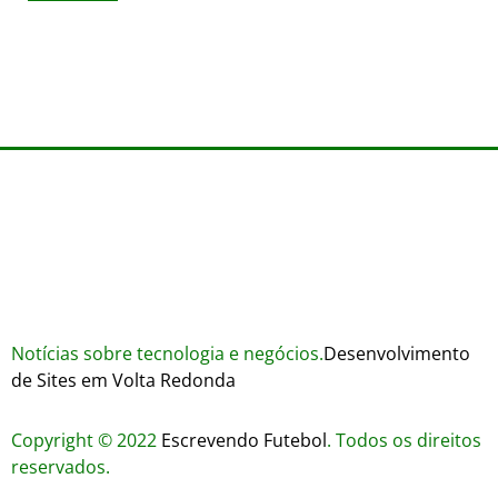
Wares
agosto 3, 2026
Trustworthiness in Plinko Gamble Platforms
agosto 3, 2026
agosto 2, 2026
Notícias sobre tecnologia e negócios.
Desenvolvimento
de Sites em Volta Redonda
Copyright © 2022
Escrevendo Futebol
. Todos os direitos
reservados.