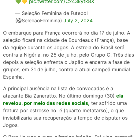
💚💛
pic.twitter.com/Cx43kytk8X
— Seleção Feminina de Futebol
(@SelecaoFeminina)
July 2, 2024
O embarque para França ocorrerá no dia 17 de julho. A
seleção ficará na cidade de Bourdeaux (França), base
da equipe durante os Jogos. A estreia do Brasil será
contra a Nigéria, no 25 de julho, pelo Grupo C. Três dias
depois a seleção enfrenta o Japão e encerra a fase de
grupos, em 31 de julho, contra a atual campeã mundial
Espanha.
A principal ausência na lista de convocadas é a
atacante Bia Zaneratto. No último domingo (30)
ela
revelou, por meio das redes sociais,
ter sofrido uma
fratura por estresse no é (quarto metatarso), o que
inviabilizaria sua recuperação a tempo de disputar os
Jogos.
O Brasil busca o ouro olímpico inédito. Foi vice-campeã