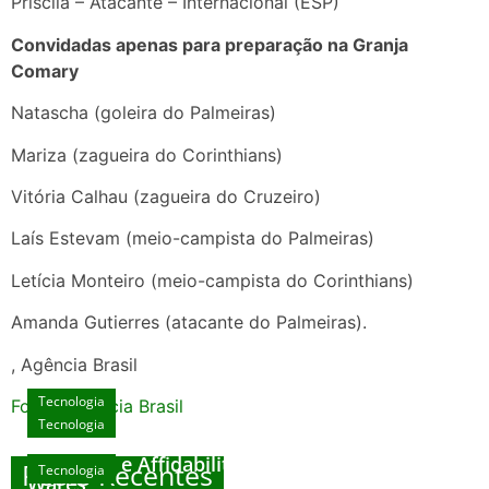
Priscila – Atacante – Internacional (ESP)
Convidadas apenas para preparação na Granja
Comary
Natascha (goleira do Palmeiras)
Mariza (zagueira do Corinthians)
Vitória Calhau (zagueira do Cruzeiro)
Laís Estevam (meio-campista do Palmeiras)
Letícia Monteiro (meio-campista do Corinthians)
Amanda Gutierres (atacante do Palmeiras).
, Agência Brasil
Tecnologia
Fonte: Agencia Brasil
Tecnologia
Unlock Exclusive Rewards at The Big Dog
House
Sicurezza e Affidabilità di Mr Nulls Wicked
Posts Recentes
Tecnologia
Tecnologia
Wares