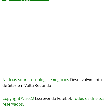
agosto 3, 2026
Trustworthiness in Plinko Gamble Platforms
Pierwsze kroki w grach online – przewodnik
agosto 3, 2026
dla nowicjuszy
agosto 2, 2026
julho 30, 2026
Notícias sobre tecnologia e negócios.
Desenvolvimento
de Sites em Volta Redonda
Copyright © 2022
Escrevendo Futebol
. Todos os direitos
reservados.