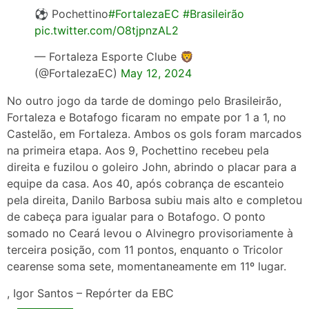
⚽ Pochettino
#FortalezaEC
#Brasileirão
pic.twitter.com/O8tjpnzAL2
— Fortaleza Esporte Clube 🦁
(@FortalezaEC)
May 12, 2024
No outro jogo da tarde de domingo pelo Brasileirão,
Fortaleza e Botafogo ficaram no empate por 1 a 1, no
Castelão, em Fortaleza. Ambos os gols foram marcados
na primeira etapa. Aos 9, Pochettino recebeu pela
direita e fuzilou o goleiro John, abrindo o placar para a
equipe da casa. Aos 40, após cobrança de escanteio
pela direita, Danilo Barbosa subiu mais alto e completou
de cabeça para igualar para o Botafogo. O ponto
somado no Ceará levou o Alvinegro provisoriamente à
terceira posição, com 11 pontos, enquanto o Tricolor
cearense soma sete, momentaneamente em 11º lugar.
, Igor Santos – Repórter da EBC