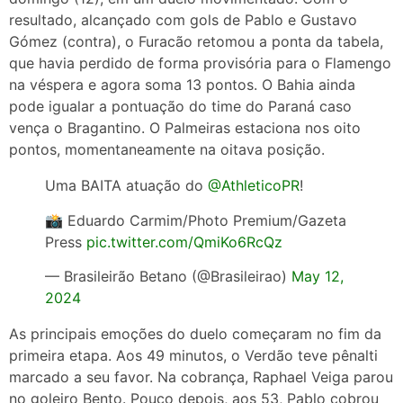
resultado, alcançado com gols de Pablo e Gustavo
Gómez (contra), o Furacão retomou a ponta da tabela,
que havia perdido de forma provisória para o Flamengo
na véspera e agora soma 13 pontos. O Bahia ainda
pode igualar a pontuação do time do Paraná caso
vença o Bragantino. O Palmeiras estaciona nos oito
pontos, momentaneamente na oitava posição.
Uma BAITA atuação do
@AthleticoPR
!
📸 Eduardo Carmim/Photo Premium/Gazeta
Press
pic.twitter.com/QmiKo6RcQz
— Brasileirão Betano (@Brasileirao)
May 12,
2024
As principais emoções do duelo começaram no fim da
primeira etapa. Aos 49 minutos, o Verdão teve pênalti
marcado a seu favor. Na cobrança, Raphael Veiga parou
no goleiro Bento. Pouco depois, aos 53, Pablo cobrou