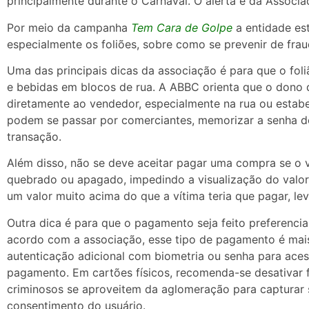
principalmente durante o Carnaval. O alerta é da Associa
Por meio da campanha
Tem Cara de Golpe
a entidade es
especialmente os foliões, sobre como se prevenir de frau
Uma das principais dicas da associação é para que o fo
e bebidas em blocos de rua. A ABBC orienta que o dono 
diretamente ao vendedor, especialmente na rua ou estabe
podem se passar por comerciantes, memorizar a senha do 
transação.
Além disso, não se deve aceitar pagar uma compra se o 
quebrado ou apagado, impedindo a visualização do valor 
um valor muito acima do que a vítima teria que pagar, lev
Outra dica é para que o pagamento seja feito preferencia
acordo com a associação, esse tipo de pagamento é mais
autenticação adicional com biometria ou senha para acesso
pagamento. Em cartões físicos, recomenda-se desativar 
criminosos se aproveitem da aglomeração para capturar s
consentimento do usuário.