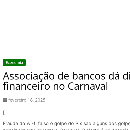
Economia
Associação de bancos dá di
financeiro no Carnaval
fevereiro 18, 2025
[
Fraude do wi-fi falso e golpe do Pix são alguns dos golp