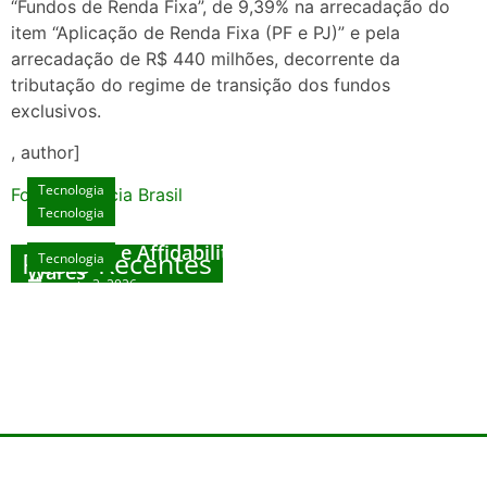
“Fundos de Renda Fixa”, de 9,39% na arrecadação do
item “Aplicação de Renda Fixa (PF e PJ)” e pela
arrecadação de R$ 440 milhões, decorrente da
tributação do regime de transição dos fundos
exclusivos.
, author]
Tecnologia
Fonte: Agencia Brasil
Tecnologia
Unlock Exclusive Rewards at The Big Dog
House
Sicurezza e Affidabilità di Mr Nulls Wicked
Posts Recentes
Tecnologia
Tecnologia
Wares
agosto 3, 2026
Trustworthiness in Plinko Gamble Platforms
Pierwsze kroki w grach online – przewodnik
agosto 3, 2026
dla nowicjuszy
agosto 2, 2026
julho 30, 2026