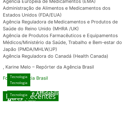
Agência Europeia de Medicamentos (EMA)
Administração de Alimentos e Medicamentos dos
Estados Unidos (FDA/EUA)
Agência Reguladora de Medicamentos e Produtos de
Saúde do Reino Unido (MHRA /UK)
Agência de Produtos Farmacêuticos e Equipamentos
Médicos/Ministério da Saúde, Trabalho e Bem-estar do
Japão (PMDA/MHLW/JP)
Agência Reguladora do Canadá (Health Canada)
, Karine Melo – Repórter da Agência Brasil
Tecnologia
Fonte: Agencia Brasil
Tecnologia
Unlock Exclusive Rewards at The Big Dog
House
Sicurezza e Affidabilità di Mr Nulls Wicked
Posts Recentes
Tecnologia
Tecnologia
Wares
agosto 3, 2026
Trustworthiness in Plinko Gamble Platforms
Pierwsze kroki w grach online – przewodnik
agosto 3, 2026
dla nowicjuszy
agosto 2, 2026
julho 30, 2026