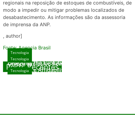
regionais na reposição de estoques de combustíveis, de
modo a impedir ou mitigar problemas localizados de
desabastecimento. As informações são da assessoria
de imprensa da ANP.
, author]
Fonte: Agencia Brasil
Tecnologia
Tecnologia
Tecnologia
Exploring the Evolution of Online Slot Games
Unlock Exclusive Rewards at The Big Dog
Posts Recentes
House
Sicurezza e Affidabilità di Mr Nulls Wicked
Tecnologia
agosto 7, 2026
Wares
agosto 3, 2026
Trustworthiness in Plinko Gamble Platforms
agosto 3, 2026
agosto 2, 2026